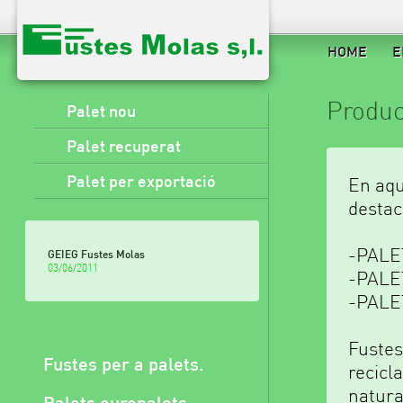
HOME
E
Produc
Palet nou
Palet recuperat
Palet per exportació
En aqu
destac
-PALE
GEIEG Fustes Molas
03/06/2011
-PALE
-PALE
Fustes
Fustes per a palets.
recicl
natura
Palets europalets.